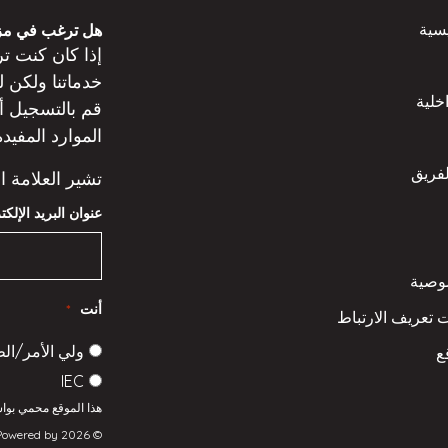
سية
هل ترغب في مزي
إذا كان
كنت
تر
خدماتنا ولكن
ل
خلية
قم بالتسجيل
أ
الموارد المفيدة
لفريق
تشير العلامة ا
عنوان البريد الإلك
وصية
أنت
*
 تعريف الارتباط
ولي الأمر/ال
ع
IEC
هذا الموقع محمي بواسطة reCAPTCHA 
© 2026 All rights reserved. Powered by