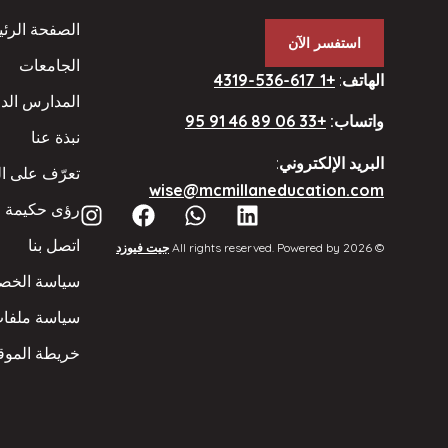
الصفحة الرئي
استفسر الآن
الجامعات
الهاتف
:
+1 617-536-4319
المدارس الدا
واتساب:
+33 06 89 46 91 95
نبذة عنا
البريد الإلكتروني
:
تعرّف على ا
wise@mcmillaneducation.com
رؤى حكيمة
اتصل بنا
© 2026 All rights reserved. Powered by
جيت فيوزد
سياسة الخص
سياسة ملفات
خريطة الموق