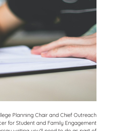
ollege Planning Chair and Chief Outreach
icer for Student and Family Engagement
essay writing you’ll need to do as part of