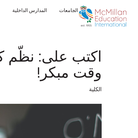
الجامعات
المدارس الداخلية
اكتب على: نظّم ك
وقت مبكر!
الكلية