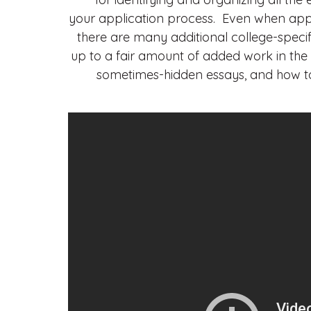
your application process. Even when app
there are many additional college-speci
up to a fair amount of added work in the
sometimes-hidden essays, and how to