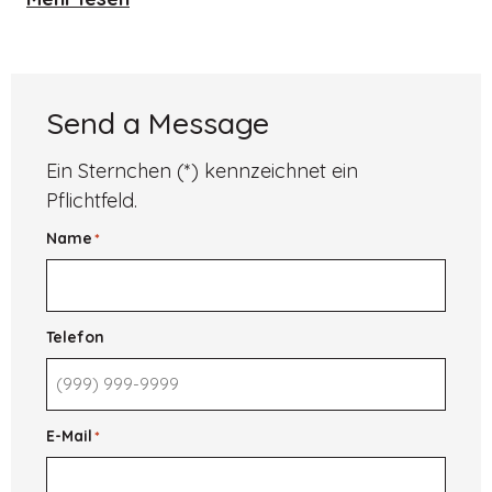
Grit,
Inspiration,
&
New
Hampshire
Boarding
Send a Message
Schools
Ein Sternchen (*) kennzeichnet ein
Pflichtfeld.
Name
*
Telefon
E-Mail
*