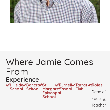
Where Jamie Comes
From
Experience
Hillside
Bancroft
St.
Purnell
Tarratine
Roles:
School
School
Margaret’s
School
Club
Dean of
Episcopal
School
Faculty,
Teacher