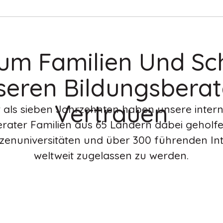
m Familien Und Sc
seren Bildungsberat
Vertrauen
 als sieben Jahrzehnten haben unsere inter
rater Familien aus 65 Ländern dabei geholf
tzenuniversitäten und über 300 führenden In
weltweit zugelassen zu werden.