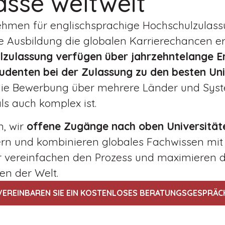
asse weltweit
ehmen für englischsprachige Hochschulzulass
e Ausbildung die globalen Karrierechancen er
lzulassung
verfügen über jahrzehntelange Er
udenten bei der Zulassung zu den besten Uni
 die Bewerbung über mehrere Länder und Sys
ls auch komplex ist.
n, wir
offene Zugänge nach oben
Universität
ern und kombinieren globales Fachwissen mit
r vereinfachen den Prozess und maximieren d
nen der Welt.
VEREINBAREN SIE EIN KOSTENLOSES BERATUNGSGESPRÄC