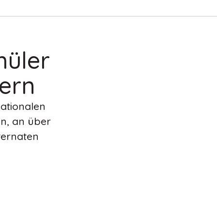
hüler
ern
nationalen
en, an über
ternaten