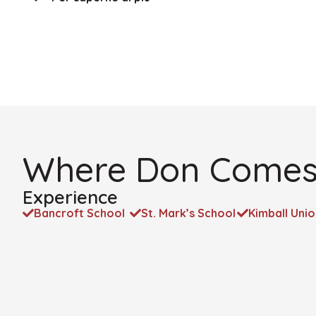
Where Don Comes
Experience
Bancroft School
St. Mark’s School
Kimball Uni