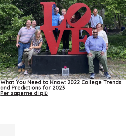
What You Need to Know: 2022 College Trends
and Predictions for 2023
about
Per saperne di più
What
You
Need
to
Know:
2022
College