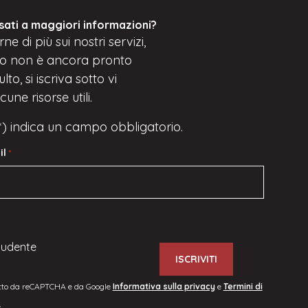
sati a maggiori informazioni?
ne di più sui nostri servizi,
o
non è ancora pronto
to, si iscriva
sotto
vi
une risorse utili.
(*) indica un campo obbligatorio.
il
*
tudente
etto da reCAPTCHA e da Google
Informativa sulla privacy
e
Termini di
.