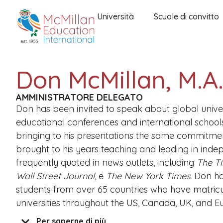
Università
Scuole di convitto
Don McMillan, M.A.
AMMINISTRATORE DELEGATO
Don has been invited to speak about global univer
educational conferences and international schools
bringing to his presentations the same commitmen
brought to his years teaching and leading in inde
frequently quoted in news outlets, including
The T
Wall Street Journal,
e
The New York Times.
Don ha
students from over 65 countries who have matricu
universities throughout the US, Canada, UK, and E
Per saperne di più