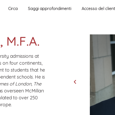
Circa
Saggi approfondimenti
Accesso del clien
, M.F.A.
sity admissions at
 on four continents,
t to students that he
pendent schools. He is
imes of London, The
s overseen McMillan
lated to over 250
urope.