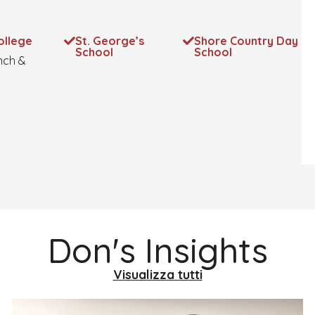
ollege
St. George’s
Shore Country Day
School
School
ench &
Don's Insights
Visualizza tutti