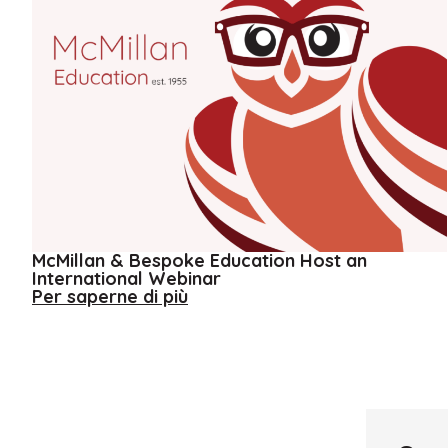
McMillan & Bespoke Education Host an
International Webinar
about
Per saperne di più
McMillan
&
Bespoke
Education
Host
an
International
Webinar