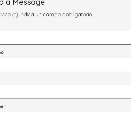
d a Message
To
Families
and
risco (*) indica un campo obbligatorio.
Schools
for
*
2025
no
ge
*