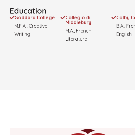
Education
Goddard College
Collegio di
Colby C
Middlebury
M.F.A., Creative
B.A., Fr
M.A., French
Writing
English
Literature