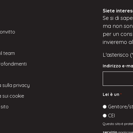
Siete interes
Se
si
di saper
ma
non son
convitto
per un consul
invieremo alc
il team
L'asterisco 
rofondimenti
Indirizzo e-ma
 sulla privacy
Lei è un
*
a sui cookie
sito
Genitore/s
CEI
Questo sito è prot
servizio
applicare