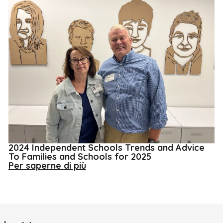
2024 Independent Schools Trends and Advice
To Families and Schools for 2025
about
Per saperne di più
2024
Independent
Schools
Trends
and
Advice