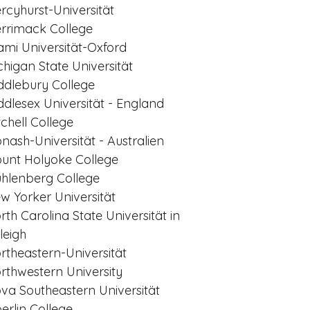
rcyhurst-Universität
rrimack College
ami Universität-Oxford
chigan State Universität
ddlebury College
ddlesex Universität - England
tchell College
nash-Universität - Australien
unt Holyoke College
hlenberg College
w Yorker Universität
rth Carolina State Universität in
leigh
rtheastern-Universität
rthwestern University
va Southeastern Universität
erlin College