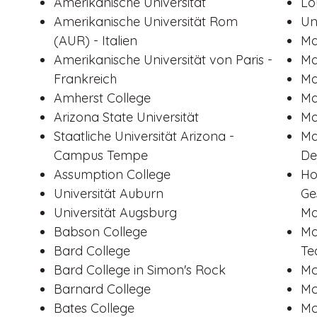
Amerikanische Universität
Lo
Amerikanische Universität Rom
Un
(AUR) - Italien
Ma
Amerikanische Universität von Paris -
Ma
Frankreich
Ma
Amherst College
Ma
Arizona State Universität
Ma
Staatliche Universität Arizona -
Ma
Campus Tempe
De
Assumption College
Ho
Universität Auburn
Ge
Universität Augsburg
Ma
Babson College
Ma
Bard College
Te
Bard College in Simon's Rock
Mc
Barnard College
Mc
Bates College
Mc