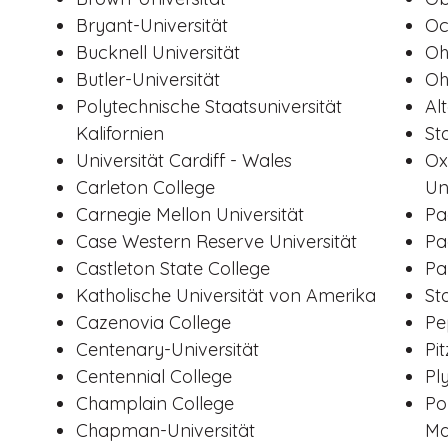
Bryant-Universität
Oc
Bucknell Universität
Oh
Butler-Universität
Oh
Polytechnische Staatsuniversität
Al
Kalifornien
St
Universität Cardiff - Wales
Ox
Carleton College
Un
Carnegie Mellon Universität
Pa
Case Western Reserve Universität
Pa
Castleton State College
Pa
Katholische Universität von Amerika
St
Cazenovia College
Pe
Centenary-Universität
Pi
Centennial College
Pl
Champlain College
Po
Chapman-Universität
Ma