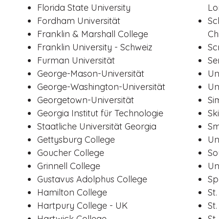
Florida State University
Lo
Fordham Universität
Sc
Franklin & Marshall College
Ch
Franklin University - Schweiz
Sc
Furman Universität
Se
George-Mason-Universität
Un
George-Washington-Universität
Un
Georgetown-Universität
Si
Georgia Institut für Technologie
Sk
Staatliche Universität Georgia
Sm
Gettysburg College
Un
Goucher College
So
Grinnell College
Un
Gustavus Adolphus College
Sp
Hamilton College
St
Hartpury College - UK
St
Hartwick College
St