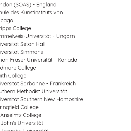
ndon (SOAS) - England
hule des Kunstinstituts von
icago
ripps College
mmelweis-Universität - Ungarn
iversität Seton Hall
iversität Simmons
mon Fraser Universität - Kanada
idmore College
ith College
iversität Sorbonne - Frankreich
uthern Methodist Universität
iversität Southern New Hampshire
ringfield College
. Anselm's College
. John's Universität
. Joseph's Universität