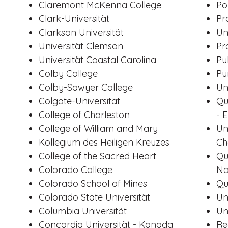
Claremont McKenna College
Po
Clark-Universität
Pra
Clarkson Universität
Un
Universität Clemson
Pr
Universität Coastal Carolina
Pu
Colby College
Pu
Colby-Sawyer College
Un
Colgate-Universität
Qu
College of Charleston
- 
College of William and Mary
Un
Kollegium des Heiligen Kreuzes
Ch
College of the Sacred Heart
Qu
Colorado College
No
Colorado School of Mines
Qu
Colorado State Universität
Un
Columbia Universität
Un
Concordia Universität - Kanada
Re