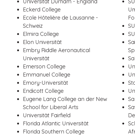
Universität Durham - England
SU
Eckerd College
Um
Ecole Hôtelière de Lausanne -
Fo
Schweiz
SU
Elmira College
SU
Elon Universität
Sa
Embry Riddle Aeronautical
Sp
Universität
Sa
Emerson College
Un
Emmanuel College
Un
Emory-Universität
St
Endicott College
Un
Eugene Lang College an der New
Sa
School for Liberal Arts
Sa
Universität Fairfield
De
Florida Atlantic Universität
Sc
Florida Southern College
Af