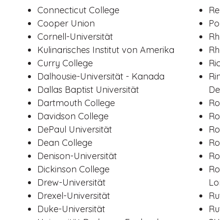
Connecticut College
Re
Cooper Union
Po
Cornell-Universität
Rh
Kulinarisches Institut von Amerika
Rh
Curry College
Ri
Dalhousie-Universität - Kanada
Ri
Dallas Baptist Universität
De
Dartmouth College
Ro
Davidson College
Ro
DePaul Universität
Ro
Dean College
Ro
Denison-Universität
Ro
Dickinson College
Ro
Drew-Universität
Lo
Drexel-Universität
Ru
Duke-Universität
Ru