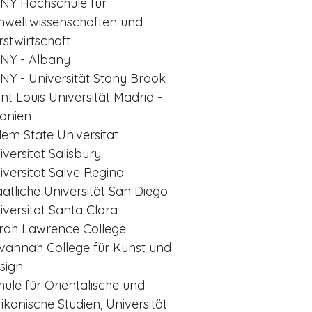
NY Hochschule für
weltwissenschaften und
rstwirtschaft
NY - Albany
NY - Universität Stony Brook
int Louis Universität Madrid -
anien
lem State Universität
iversität Salisbury
iversität Salve Regina
aatliche Universität San Diego
iversität Santa Clara
rah Lawrence College
vannah College für Kunst und
sign
hule für Orientalische und
rikanische Studien, Universität