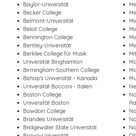
Baylor-Universität
Me
Becker College
Me
Belmont-Universität
Mi
Beloit College
Mi
Bennington College
Mi
Bentley-Universität
Mi
Berklee College für Musik
Mi
Universität Binghamton
Mo
Birmingham-Southern College
Mo
Bishop's Universität - Kanada
Mu
Universität Bocconi - Italien
Ne
Boston College
No
Universität Boston
Ra
Bowdoin College
No
Brandeis Universität
No
Bridgewater State Universität
No
Brown-Universität
Ob