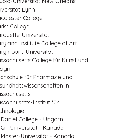
yola-Universität New Orleans
iversität Lynn
calester College
rist College
rquette-Universität
ryland Institute College of Art
rymount-Universität
ssachusetts College für Kunst und
sign
chschule für Pharmazie und
sundheitswissenschaften in
ssachusetts
ssachusetts-Institut für
chnologie
Daniel College - Ungarn
Gill-Universität - Kanada
Master-Universität - Kanada