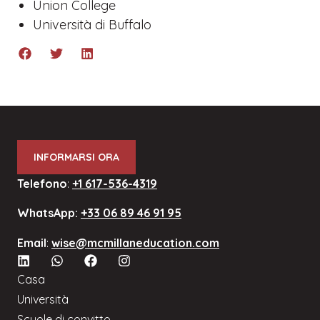
Union College
Università di Buffalo
INFORMARSI ORA
Telefono
:
+1 617-536-4319
WhatsApp:
+33 06 89 46 91 95
Email
:
wise@mcmillaneducation.com
Casa
Università
Scuole di convitto