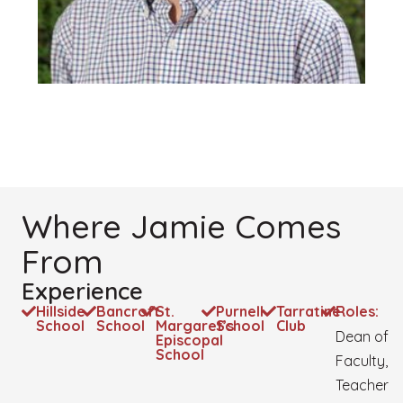
Where Jamie Comes
From
Experience
Hillside
Bancroft
St.
Purnell
Tarratine
Roles:
School
School
Margaret’s
School
Club
Dean of
Episcopal
School
Faculty,
Teacher