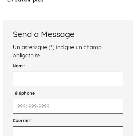
Grit,
Inspiration,
&
New
Hampshire
Boarding
Send a Message
Schools
Un astérisque (*) indique un champ
obligatoire.
Nom
*
Téléphone
Courriel
*