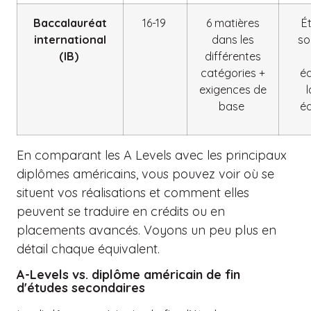
Baccalauréat
16-19
6 matières
É
international
dans les
so
(IB)
différentes
catégories +
é
exigences de
l
base
éq
En comparant les A Levels avec les principaux
diplômes américains, vous pouvez voir où se
situent vos réalisations et comment elles
peuvent se traduire en crédits ou en
placements avancés. Voyons un peu plus en
détail chaque équivalent.
A-Levels vs. diplôme américain de fin
d'études secondaires