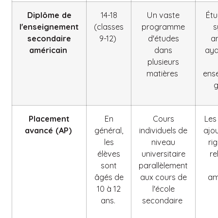
Diplôme de
14-18
Un vaste
Étu
l'enseignement
(classes
programme
s
secondaire
9-12)
d'études
a
américain
dans
aya
plusieurs
matières
ens
g
Placement
En
Cours
Les
avancé (AP)
général,
individuels de
ajou
les
niveau
ri
élèves
universitaire
re
sont
parallèlement
âgés de
aux cours de
am
10 à 12
l'école
ans.
secondaire