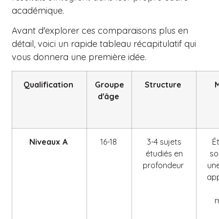
académique.
Avant d'explorer ces comparaisons plus en
détail, voici un rapide tableau récapitulatif qui
vous donnera une première idée.
Qualification
Groupe
Structure
M
d'âge
Niveaux A
16-18
3-4 sujets
É
étudiés en
so
profondeur
une
ap
m